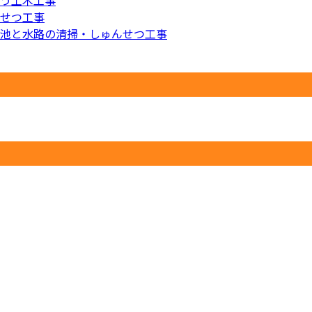
う土木工事
せつ工事
池と水路の清掃・しゅんせつ工事